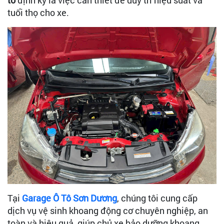
tô
định kỳ là việc cần thiết để duy trì hiệu suất và
tuổi thọ cho xe.
Tại
Garage Ô Tô Sơn Dương
, chúng tôi cung cấp
dịch vụ vệ sinh khoang động cơ chuyên nghiệp, an
toàn và hiệu quả, giúp chủ xe bảo dưỡng khoang