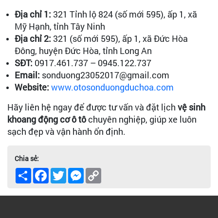
Địa chỉ 1:
321 Tỉnh lộ 824 (số mới 595), ấp 1, xã
Mỹ Hạnh, tỉnh Tây Ninh
Địa chỉ 2:
321 (số mới 595), ấp 1, xã Đức Hòa
Đông, huyện Đức Hòa, tỉnh Long An
SĐT:
0917.461.737 – 0945.122.737
Email:
sonduong23052017@gmail.com
Website:
www.otosonduongduchoa.com
Hãy liên hệ ngay để được tư vấn và đặt lịch
vệ sinh
khoang động cơ ô tô
chuyên nghiệp, giúp xe luôn
sạch đẹp và vận hành ổn định.
Chia sẻ:
Share
Facebook
Twitter
Messenger
Copy
Link