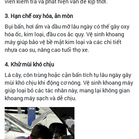
viên kiểm tra và phát hiện vấn đề kịp thời.
3. Hạn chế oxy hóa, ăn mòn
Bụi bẩn, hơi ẩm và dầu mỡ lâu ngày có thể gây oxy
hóa ốc, kim loại, đầu cos ắc quy. Vệ sinh khoang
máy giúp bảo vệ bề mặt kim loại và các chi tiết
nhựa cao su, nâng cao tuổi thọ xe.
4. Khử mùi khó chịu
Lá cây, côn trùng hoặc cặn bẩn tích tụ lâu ngày gây
mùi khó chịu khi động cơ nóng. Vệ sinh khoang máy
giúp loại bỏ các tác nhân này, mang lại không gian
khoang máy sạch và dễ chịu.