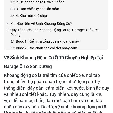
2. Dễ phát hiện rò rỉ và hư hỏng
3. Hạn chế oxy hóa, ăn mòn
4. Khử mùi khó chịu
Khi Nào Nên Vệ Sinh Khoang Động Cơ?
Quy Trình Vệ Sinh Khoang Động Cơ Tại Garage Ô Tô Sơn
Dương
Bước 1: Kiểm tra tổng quan khoang máy
Bước 2: Che chắn các chi tiết nhạy cảm
Bước 3: Loại bỏ bụi bẩn, lá cây và cặn thô
Vệ Sinh Khoang Động Cơ Ô Tô Chuyên Nghiệp Tại
Bước 4: Phun dung dịch vệ sinh chuyên dụng
Garage Ô Tô Sơn Dương
Bước 5: Chà rửa nhẹ nhàng bằng cọ mềm
Khoang động cơ là trái tim của chiếc xe, nơi tập
Bước 6: Rửa sạch và sấy khô khoang máy
trung nhiều bộ phận quan trọng như động cơ, hệ
Bước 7: Dưỡng nhựa, cao su và kiểm tra hoàn thiện
thống điện, dây dẫn, cảm biến, két nước, bình ắc quy
Ưu Điểm Khi Sử Dụng Dịch Vụ Tại Garage Sơn Dương
và nhiều chi tiết khác. Tuy nhiên, đây cũng là khu
Lưu Ý Sau Khi Vệ Sinh Khoang Động Cơ
vực dễ bám bụi bẩn, dầu mỡ, cặn bám và các tác
Địa Chỉ Liên Hệ Garage Ô Tô Sơn Dương
nhân gây oxy hóa. Do đó,
vệ sinh khoang động cơ ô