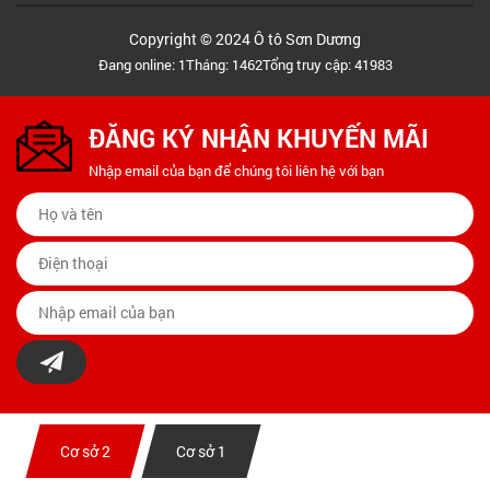
Copyright © 2024 Ô tô Sơn Dương
Đang online: 1
Tháng: 1462
Tổng truy cập: 41983
ĐĂNG KÝ NHẬN KHUYẾN MÃI
Nhập email của bạn để chúng tôi liên hệ với bạn
Cơ sở 2
Cơ sở 1