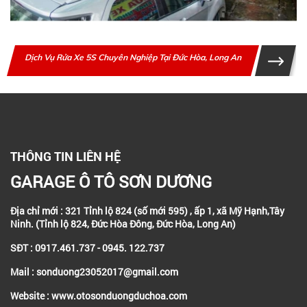
Dịch Vụ Rửa Xe 5S Chuyên Nghiệp Tại Đức Hòa, Long An
THÔNG TIN LIÊN HỆ
GARAGE Ô TÔ SƠN DƯƠNG
Địa chỉ mới : 321 Tỉnh lộ 824 (số mới 595) , ấp 1, xã Mỹ Hạnh,Tây
Ninh. (Tỉnh lộ 824, Đức Hòa Đông, Đức Hòa, Long An)
SĐT : 0917.461.737 - 0945. 122.737
Mail : sonduong23052017@gmail.com
Website : www.otosonduongduchoa.com