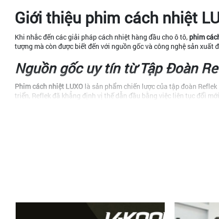
Giới thiệu phim cách nhiệt 
Khi nhắc đến các giải pháp cách nhiệt hàng đầu cho ô tô,
phim các
tượng mà còn được biết đến với nguồn gốc và công nghệ sản xuất đẳ
Nguồn gốc uy tín từ Tập Đoàn Re
Phim cách nhiệt LUXO
là sản phẩm chiến lược của tập đoàn Reflek 
triển, Reflek đã khẳng định vị thế dẫn đầu bằng việc liên tục đổi 
Kinh nghiệm lâu năm này không chỉ thể hiện ở sự am hiểu sâu sắc 
cao nhất. Chính vì thế, khi chọn
phim cách nhiệt LUXO
, bạn đang l