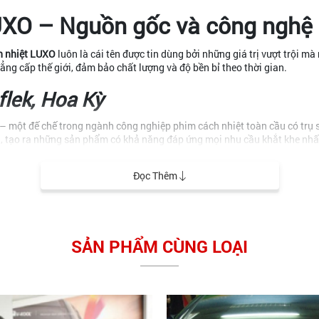
LUXO – Nguồn gốc và công nghệ
h nhiệt LUXO
luôn là cái tên được tin dùng bởi những giá trị vượt trội mà
ng cấp thế giới, đảm bảo chất lượng và độ bền bỉ theo thời gian.
flek, Hoa Kỳ
– một đế chế trong ngành công nghiệp phim cách nhiệt toàn cầu có trụ 
mới, tạo ra những sản phẩm có khả năng đáp ứng mọi nhu cầu khắt khe nhất
về vật liệu mà còn ở quy trình kiểm soát chất lượng nghiêm ngặt, đảm 
Đọc Thêm
ựa chọn một sản phẩm được bảo chứng bởi uy tín và kinh nghiệm của một
SẢN PHẨM CÙNG LOẠI