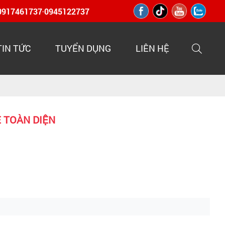
0917461737
0945122737
-
TIN TỨC
TUYỂN DỤNG
LIÊN HỆ
 TOÀN DIỆN
nger
opy
ink