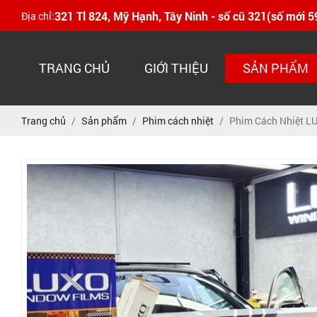
321 Tl 824, Mỹ Hạnh, Tây Ninh - số cũ 321(số mới 
Địa chỉ:
TRANG CHỦ
GIỚI THIỆU
SẢN PHẨM
Trang chủ
Sản phẩm
Phim cách nhiệt
Phim Cách Nhiệt L