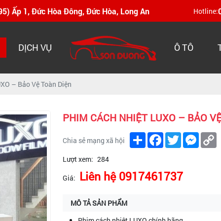
595) Ấp 1, Đức Hòa Đông, Đức Hòa, Long An
Hotline:
DỊCH VỤ
Ô TÔ
UXO – Bảo Vệ Toàn Diện
PHIM CÁCH NHIỆT LUXO – BẢO VỆ
Share
Facebook
Twitter
Messe
C
Chia sẻ mạng xã hội
L
Lượt xem:
284
Liên hệ 0917461737
Giá:
MÔ TẢ SẢN PHẨM
Phim cách nhiệt LUXO chính hãng