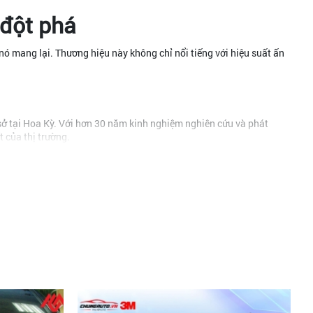
 đột phá
 nó mang lại. Thương hiệu này không chỉ nổi tiếng với hiệu suất ấn
sở tại Hoa Kỳ. Với hơn 30 năm kinh nghiệm nghiên cứu và phát
 của thị trường.
bảo mỗi cuộn phim LUXO đến tay người tiêu dùng đều đạt chuẩn mực
 tập đoàn hàng đầu thế giới.